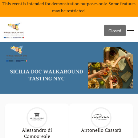
This event is intended for demonstration purposes only. Some features
may be restricted.
Closed
Alessandro di
Antonello Cassarà
Camporeale